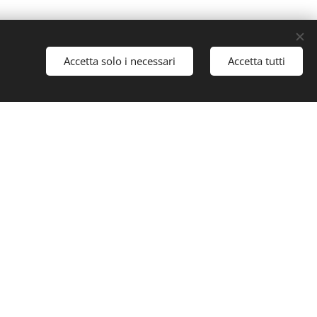
Accetta solo i necessari
Accetta tutti
e, in forma volontaria,
nzione e intervento in
nell'ambito delle
specifica e rispettando