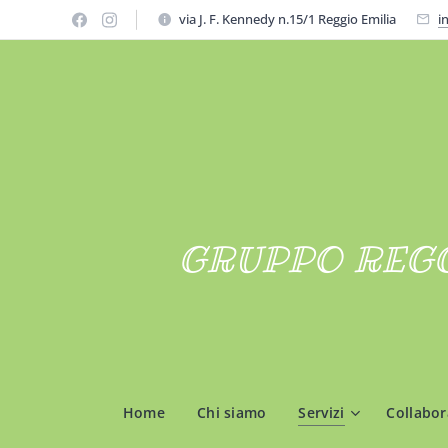
via J. F. Kennedy n.15/1 Reggio Emilia
i
GRUPPO REG
Home
Chi siamo
Servizi
Collabor