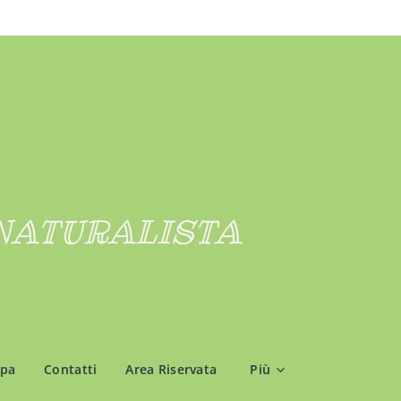
NATURALISTA
mpa
Contatti
Area Riservata
Più