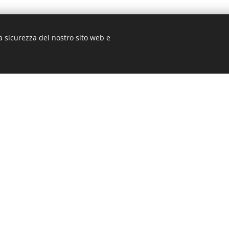
a sicurezza del nostro sito web e
 all'antincendio pubblico" sono cittadini ch
o e le loro competenze per attività di preve
 In Italia, questi volontari possono operare 
ezione Civile, sempre sotto una formazione 
le normative in materia di sicurezza.