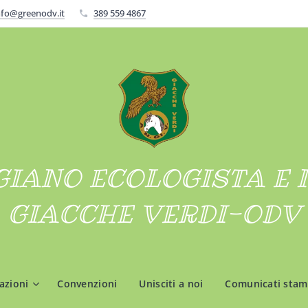
nfo@greenodv.it
389 559 4867
GIANO ECOLOGISTA E 
GIACCHE VERDI-ODV
azioni
Convenzioni
Unisciti a noi
Comunicati sta