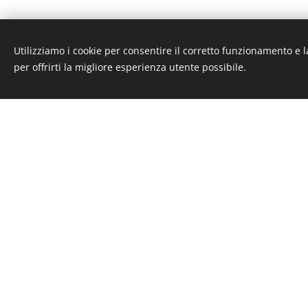
Utilizziamo i cookie per consentire il corretto funzionamento e l
per offrirti la migliore esperienza utente possibile.
Gli "addetti volontari
prestano il loro temp
caso di incendi.
organizzazioni di Prot